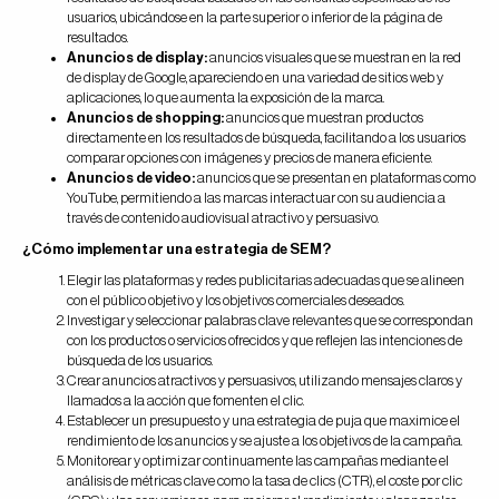
usuarios, ubicándose en la parte superior o inferior de la página de
resultados.
Anuncios de display:
anuncios visuales que se muestran en la red
de display de Google, apareciendo en una variedad de sitios web y
aplicaciones, lo que aumenta la exposición de la marca.
Anuncios de shopping:
anuncios que muestran productos
directamente en los resultados de búsqueda, facilitando a los usuarios
comparar opciones con imágenes y precios de manera eficiente.
Anuncios de video:
anuncios que se presentan en plataformas como
YouTube, permitiendo a las marcas interactuar con su audiencia a
través de contenido audiovisual atractivo y persuasivo.
¿Cómo implementar una estrategia de SEM?
Elegir las plataformas y redes publicitarias adecuadas que se alineen
con el público objetivo y los objetivos comerciales deseados.
Investigar y seleccionar palabras clave relevantes que se correspondan
con los productos o servicios ofrecidos y que reflejen las intenciones de
búsqueda de los usuarios.
Crear anuncios atractivos y persuasivos, utilizando mensajes claros y
llamados a la acción que fomenten el clic.
Establecer un presupuesto y una estrategia de puja que maximice el
rendimiento de los anuncios y se ajuste a los objetivos de la campaña.
Monitorear y optimizar continuamente las campañas mediante el
análisis de métricas clave como la tasa de clics (CTR), el coste por clic