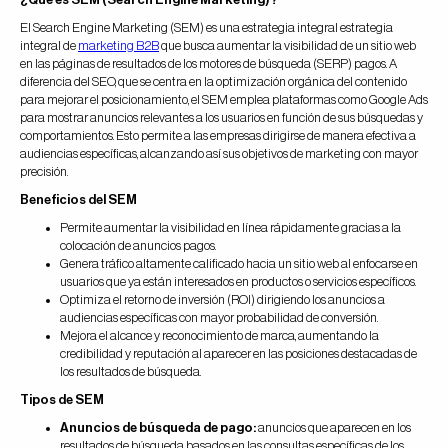
El Search Engine Marketing (SEM) es una estrategia integral estrategia
integral de
marketing B2B
que busca aumentar la visibilidad de un sitio web
en las páginas de resultados de los motores de búsqueda (SERP) pagos. A
diferencia del SEO, que se centra en la optimización orgánica del contenido
para mejorar el posicionamiento, el SEM emplea plataformas como Google Ads
para mostrar anuncios relevantes a los usuarios en función de sus búsquedas y
comportamientos. Esto permite a las empresas dirigirse de manera efectiva a
audiencias específicas, alcanzando así sus objetivos de marketing con mayor
precisión.
Beneficios del SEM
Permite aumentar la visibilidad en línea rápidamente gracias a la
colocación de anuncios pagos.
Genera tráfico altamente calificado hacia un sitio web al enfocarse en
usuarios que ya están interesados en productos o servicios específicos.
Optimiza el retorno de inversión (ROI) dirigiendo los anuncios a
audiencias específicas con mayor probabilidad de conversión.
Mejora el alcance y reconocimiento de marca, aumentando la
credibilidad y reputación al aparecer en las posiciones destacadas de
los resultados de búsqueda.
Tipos de SEM
Anuncios de búsqueda de pago:
anuncios que aparecen en los
resultados de búsqueda basados en las consultas específicas de los