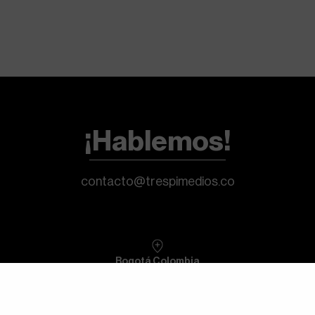
¡Hablemos!
contacto@trespimedios.co
Bogotá Colombia
Cl. 98 # 70-91 Ofc. 1309