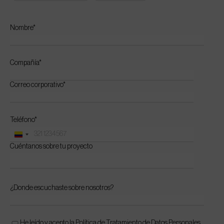
Nombre*
Compañía*
Correo corporativo*
Teléfono*
Colombia
+57
Cuéntanos sobre tu proyecto
¿Donde escuchaste sobre nosotros?
He leído y acepto la
Política de Tratamiento de Datos
Personales.