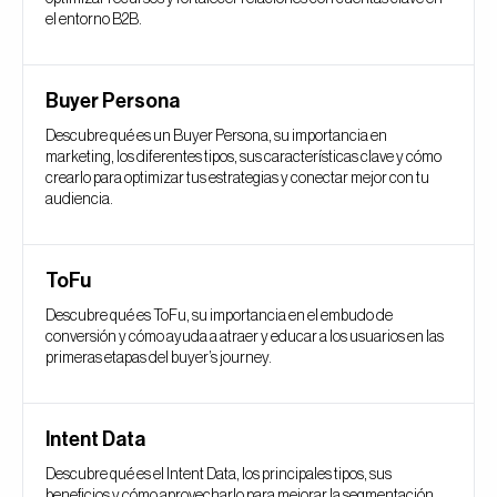
el entorno B2B.
Buyer Persona
Descubre qué es un Buyer Persona, su importancia en
marketing, los diferentes tipos, sus características clave y cómo
crearlo para optimizar tus estrategias y conectar mejor con tu
audiencia.
ToFu
Descubre qué es ToFu, su importancia en el embudo de
conversión y cómo ayuda a atraer y educar a los usuarios en las
primeras etapas del buyer’s journey.
Intent Data
Descubre qué es el Intent Data, los principales tipos, sus
beneficios y cómo aprovecharlo para mejorar la segmentación,