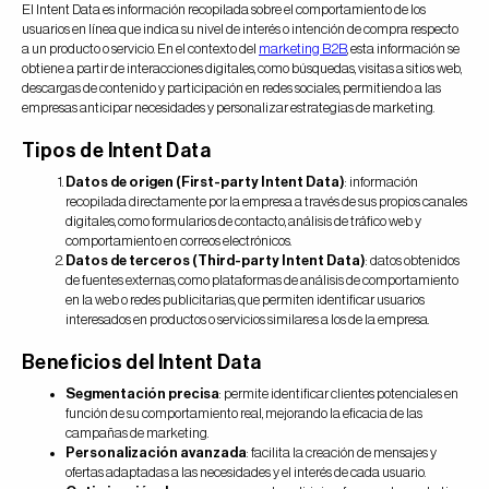
El Intent Data es información recopilada sobre el comportamiento de los
usuarios en línea que indica su nivel de interés o intención de compra respecto
a un producto o servicio. En el contexto del
marketing B2B
, esta información se
obtiene a partir de interacciones digitales, como búsquedas, visitas a sitios web,
descargas de contenido y participación en redes sociales, permitiendo a las
empresas anticipar necesidades y personalizar estrategias de marketing.
Tipos de Intent Data
Datos de origen (First-party Intent Data)
: información
recopilada directamente por la empresa a través de sus propios canales
digitales, como formularios de contacto, análisis de tráfico web y
comportamiento en correos electrónicos.
Datos de terceros (Third-party Intent Data)
: datos obtenidos
de fuentes externas, como plataformas de análisis de comportamiento
en la web o redes publicitarias, que permiten identificar usuarios
interesados en productos o servicios similares a los de la empresa.
Beneficios del Intent Data
Segmentación precisa
: permite identificar clientes potenciales en
función de su comportamiento real, mejorando la eficacia de las
campañas de marketing.
Personalización avanzada
: facilita la creación de mensajes y
ofertas adaptadas a las necesidades y el interés de cada usuario.