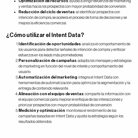
Optimización de recursos
: ayuda a dirigir esfuerzos de marketing
y ventas hacia los prospectos con mayor probabilidad de conversión.
Reducción del ciclo de ventas
: al identificar prospectos con
intención de compra, se acelera el proceso de toma de decisiones y se
mejora la eficiencia comercial.
¿Cómo utilizar el Intent Data?
Identificación de oportunidades
: analiza el comportamiento de
los usuarios para detectar señales de intención de compra y enfocar
esfuerzos en los leads más prometedores.
Personalización de campañas
: adapta los mensajes y estrategias
de marketing en función del nivel de interés y comportamiento del
usuario.
Automatización del marketing
: integra el Intent Data con
herramientas de automatización para optimizar la segmentación y la
entrega de contenido relevante.
Alineación con el equipo de ventas
: comparte la información con
el equipo comercial para mejorar el enfoque de las interacciones y
priorizar prospectos con mayor probabilidad de conversión.
Medición y optimización
: monitorea el rendimiento de las
campañas basadas en Intent Data y ajusta la estrategia según los
resultados obtenidos.