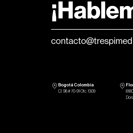
¡Hable
contacto@trespimedi
Bogotá Colombia
Flo
Cl. 98 # 70-91 Ofc. 1309
818
Dora