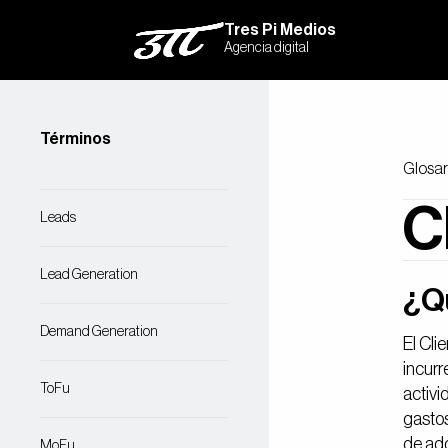
Tres Pi Medios
Agencia digital
Términos
Glosar
C
Leads
Lead Generation
¿Qu
Demand Generation
El Cli
incurr
ToFu
activi
gastos
de adq
MoFu