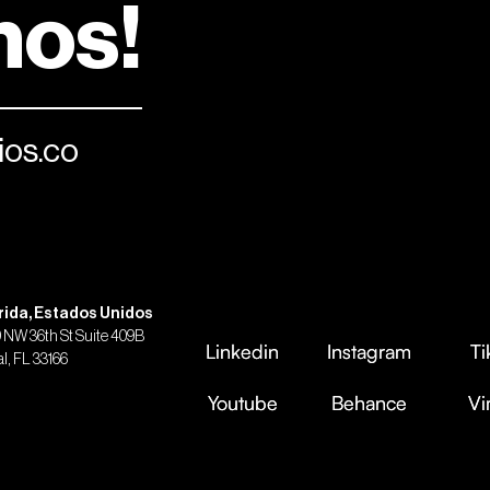
mos!
os.co
rida, Estados Unidos
0 NW 36th St Suite 409B
Linkedin
Linkedin
Instagram
Instagram
Ti
Ti
l, FL 33166
Youtube
Youtube
Behance
Behance
V
V