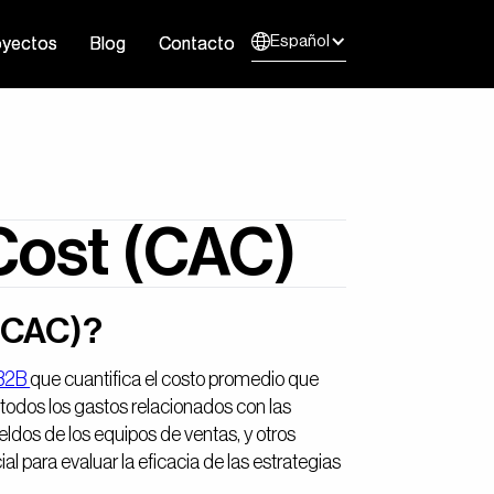
Español
oyectos
oyectos
Blog
Blog
Contacto
Contacto
 Cost (CAC)
 (CAC)?
 B2B
que cuantifica el costo promedio que
 todos los gastos relacionados con las
ldos de los equipos de ventas, y otros
al para evaluar la eficacia de las estrategias