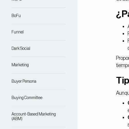
¿Pa
BoFu
Funnel
Dark Social
Propor
tiempo
Marketing
Tip
Buyer Persona
Aunque
Buying Committee
Account-Based Marketing
(ABM)