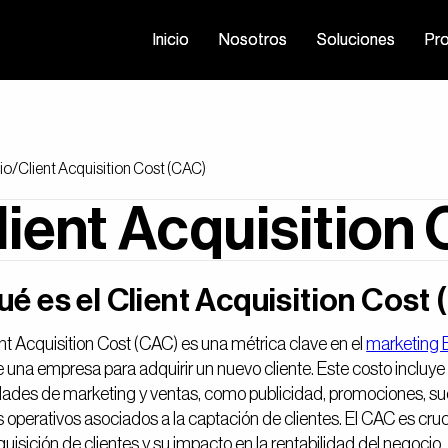
Inicio
Inicio
Nosotros
Nosotros
Soluciones
Soluciones
Pr
Pr
io
/
Client Acquisition Cost (CAC)
lient Acquisition
é es el Client Acquisition Cost
ent Acquisition Cost (CAC) es una métrica clave en el
marketing
e una empresa para adquirir un nuevo cliente. Este costo incluye
dades de marketing y ventas, como publicidad, promociones, sue
 operativos asociados a la captación de clientes. El CAC es cruci
uisición de clientes y su impacto en la rentabilidad del negocio.