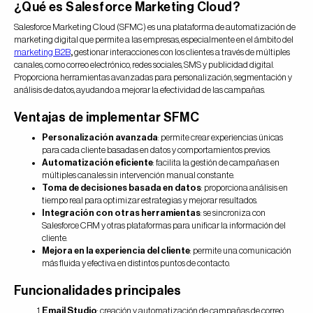
¿Qué es Salesforce Marketing Cloud?
Salesforce Marketing Cloud (SFMC) es una plataforma de automatización de
marketing digital que permite a las empresas, especialmente en el ámbito del
marketing B2B
,
gestionar interacciones con los clientes a través de múltiples
canales, como correo electrónico, redes sociales, SMS y publicidad digital.
Proporciona herramientas avanzadas para personalización, segmentación y
análisis de datos, ayudando a mejorar la efectividad de las campañas.
Ventajas de implementar SFMC
Personalización avanzada
: permite crear experiencias únicas
para cada cliente basadas en datos y comportamientos previos.
Automatización eficiente
: facilita la gestión de campañas en
múltiples canales sin intervención manual constante.
Toma de decisiones basada en datos
: proporciona análisis en
tiempo real para optimizar estrategias y mejorar resultados.
Integración con otras herramientas
: se sincroniza con
Salesforce CRM y otras plataformas para unificar la información del
cliente.
Mejora en la experiencia del cliente
: permite una comunicación
más fluida y efectiva en distintos puntos de contacto.
Funcionalidades principales
Email Studio
: creación y automatización de campañas de correo