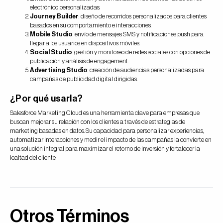
electrónico personalizadas.
Journey Builder
: diseño de recorridos personalizados para clientes
basados en su comportamiento e interacciones.
Mobile Studio
: envío de mensajes SMS y notificaciones push para
llegar a los usuarios en dispositivos móviles.
Social Studio
: gestión y monitoreo de redes sociales con opciones de
publicación y análisis de engagement.
Advertising Studio
: creación de audiencias personalizadas para
campañas de publicidad digital dirigidas.
¿Por qué usarla?
Salesforce Marketing Cloud es una herramienta clave para empresas que
buscan mejorar su relación con los clientes a través de estrategias de
marketing basadas en datos. Su capacidad para personalizar experiencias,
automatizar interacciones y medir el impacto de las campañas la convierte en
una solución integral para maximizar el retorno de inversión y fortalecer la
lealtad del cliente.
Otros Términos