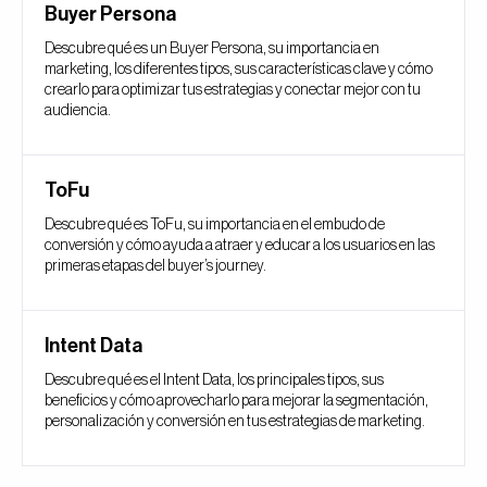
Buyer Persona
Descubre qué es un Buyer Persona, su importancia en
marketing, los diferentes tipos, sus características clave y cómo
crearlo para optimizar tus estrategias y conectar mejor con tu
audiencia.
ToFu
Descubre qué es ToFu, su importancia en el embudo de
conversión y cómo ayuda a atraer y educar a los usuarios en las
primeras etapas del buyer’s journey.
Intent Data
Descubre qué es el Intent Data, los principales tipos, sus
beneficios y cómo aprovecharlo para mejorar la segmentación,
personalización y conversión en tus estrategias de marketing.