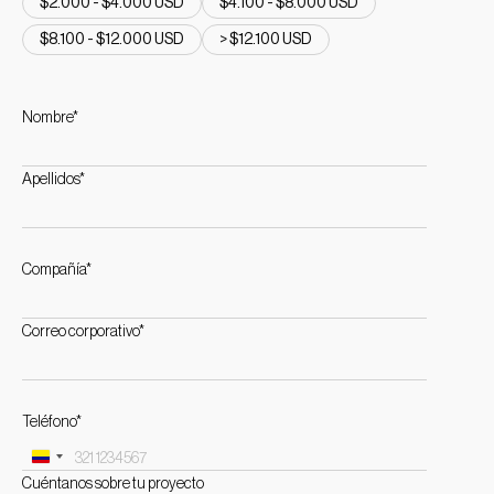
$2.000 - $4.000 USD
$4.100 - $8.000 USD
$8.100 - $12.000 USD
> $12.100 USD
Nombre*
Apellidos*
Compañía*
Correo corporativo*
Teléfono*
Colombia
Cuéntanos sobre tu proyecto
+57