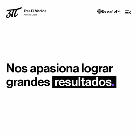
Español
Nos apasiona lograr
grandes
resultados
.
Todos
Marketing Digital
Tecnología
Diseño
Contenido