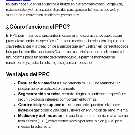
usuario hace clic en su anuncio. Se utiliza en plataformas como Google Ads,
redes sociales y otros espacios digitales para generar tráfico a sitios web y
aumentar la conversión de clientes potenciales.
¿Cómo funciona el PPC?
El PPC permite a los anunciantes mostrar anuncios a usuarios que buscan
productos o servicios específicos. Funciona mediante la selección de palabras
clave relevantes y la creación de anuncios que se muestran en los resultados de
búsqueda o en sitios asociados. Cuando un usuario hace clic en el anuncio, el
anunciante paga un monto determinado, lo que permite monitorear el
rendimiento y ajustar la estrategia según sea necesario.
Ventajas del PPC
Resultados inmediatos
: a diferencia del SEO, los anuncios PPC
pueden generar tráfico rápidamente.
Segmentación precisa
: permite dirigirse a audiencias específicas
según ubicación, intereses, comportamiento y más.
Control del presupuesto
: los anunciantes pueden establecer
límites de gasto diario y ajustar su inversión en función del rendimiento.
Medición y optimización
: se pueden analizar métricas clave como
tasa de clics (CTR), conversiones y costo por adquisición (CPA) para
mejorar la estrategia.