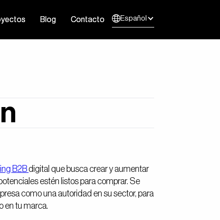
Español
oyectos
oyectos
Blog
Blog
Contacto
Contacto
on
ing B2B
digital que busca crear y aumentar
 potenciales estén listos para comprar. Se
empresa como una autoridad en su sector, para
o en tu marca.