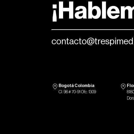
¡Hable
contacto@trespimedi
Bogotá Colombia
Flo
Cl. 98 # 70-91 Ofc. 1309
818
Dora