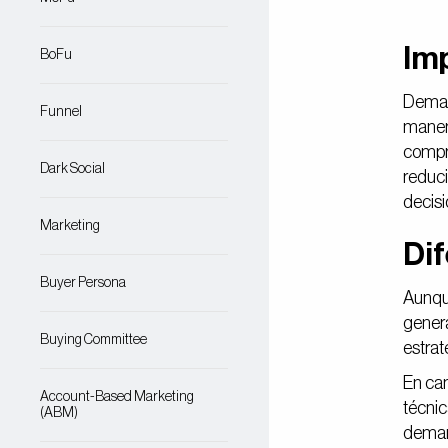
Im
BoFu
Demand
Funnel
manera
compra
Dark Social
reduci
decis
Marketing
Di
Buyer Persona
Aunqu
genera
Buying Committee
estrat
En cam
Account-Based Marketing
técnic
(ABM)
demand