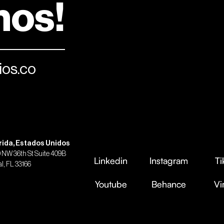
mos!
os.co
rida, Estados Unidos
0 NW 36th St Suite 409B
Linkedin
Linkedin
Instagram
Instagram
Ti
Ti
l, FL 33166
Youtube
Youtube
Behance
Behance
V
V