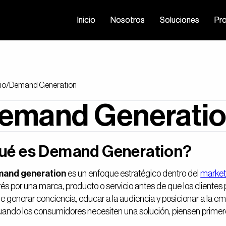
Inicio
Inicio
Nosotros
Nosotros
Soluciones
Soluciones
Pr
Pr
io
/
Demand Generation
emand Generati
ué es Demand Generation?
and generation
es un enfoque estratégico dentro del
market
erés por una marca, producto o servicio antes de que los clientes
de generar conciencia, educar a la audiencia y posicionar a la 
ando los consumidores necesiten una solución, piensen primer