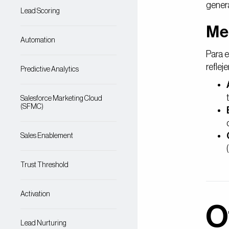
genera
Lead Scoring
Me
Automation
Para e
reflej
Predictive Analytics
Salesforce Marketing Cloud
(SFMC)
Sales Enablement
Trust Threshold
Activation
O
Lead Nurturing