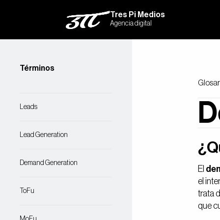
Tres Pi Medios
Agencia digital
Términos
Glosar
D
Leads
Lead Generation
¿Q
Demand Generation
El
dem
el int
ToFu
trata 
que cu
MoFu