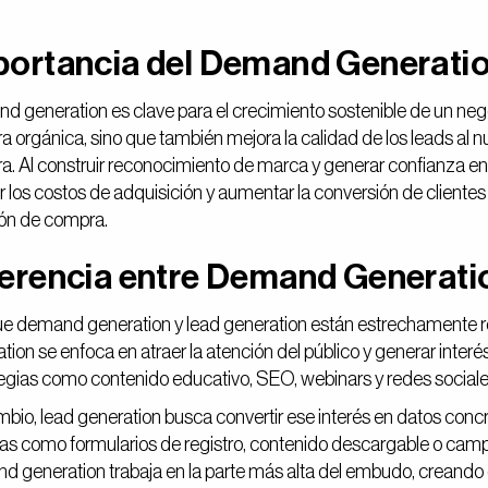
portancia del Demand Generati
 generation es clave para el crecimiento sostenible de un neg
 orgánica, sino que también mejora la calidad de los leads al nut
. Al construir reconocimiento de marca y generar confianza en 
r los costos de adquisición y aumentar la conversión de client
ión de compra.
ferencia entre Demand Generati
e demand generation y lead generation están estrechamente r
tion se enfoca en atraer la atención del público y generar interé
egias como contenido educativo, SEO, webinars y redes social
bio, lead generation busca convertir ese interés en datos concre
as como formularios de registro, contenido descargable o cam
 generation trabaja en la parte más alta del embudo, creando 