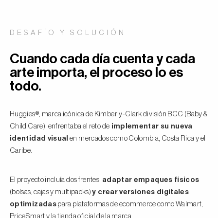
DESAFÍO Y SOLUCIÓN
Cuando cada día cuenta y cada
arte importa, el proceso lo es
todo.
Huggies®, marca icónica de Kimberly-Clark división BCC (Baby &
Child Care), enfrentaba el reto de
implementar su nueva
identidad visual
en mercados como Colombia, Costa Rica y el
Caribe.
El proyecto incluía dos frentes:
adaptar empaques físicos
(bolsas, cajas y multipacks)
y crear versiones digitales
optimizadas
para plataformas de ecommerce como Walmart,
PriceSmart y la tienda oficial de la marca.