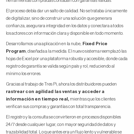
herramientas compradas contaban con garantías válidas.
El proceso debía dar un salto de calidad. No se trataba únicamente
de digitalizar, sino de construir una solución que generara
confianza, asegurara integridad en los datos y conectara a todos
los actores con información clara y disponible en todo momento.
Desarrollamos una aplicación en la nube,
Fixed Price
Program
, diseñada a la medida. El nuevo sistema reemplazó las
hojas de Excel por una plataforma robusta y accesible, donde cada
registro de garantía se valida según país y rol, reduciendo al
mínimo los errores.
Gracias al trabajo de Tres Pi, ahora los distribuidores pueden
rastrear con agilidad las ventas y acceder a
información en tiempo real,
mientras que los clientes
verifican sus compras y garantías con total transparencia.
El registro y la consulta se convirtieron en procesos disponibles
24/7 desde cualquier lugar, con mayor seguridad de datos y
trazabilidad total. Lo que antes era un flujo lento y vulnerable se