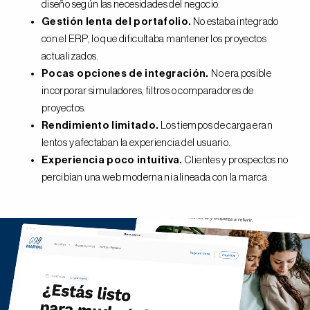
diseño según las necesidades del negocio.
Gestión lenta del portafolio.
No estaba integrado
con el ERP, lo que dificultaba mantener los proyectos
actualizados.
Pocas opciones de integración.
No era posible
incorporar simuladores, filtros o comparadores de
proyectos.
Rendimiento limitado.
Los tiempos de carga eran
lentos y afectaban la experiencia del usuario.
Experiencia poco intuitiva.
Clientes y prospectos no
percibían una web moderna ni alineada con la marca.