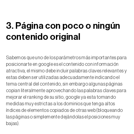
3. Página con poco o ningún
contenido original
Sabemos que uno de los parámetros más importantes para
posicionarte en google es el contenido con información
atractiva, el mismo debe incluir palabras claves relevantes y
estas deben ser utilizadas adecuadamente indicando el
tema central del contenido, sin embargo algunas páginas
copian literalmente aprovechando las palabras claves para
mejorar el ranking de su sitio, google ya esta tomando
medidas muy estrictas a los dominios que tenga altos
índices de elementos copiados de otras web (bloqueando
las páginas o simplemente dejándolas el posiciones muy
bajas).