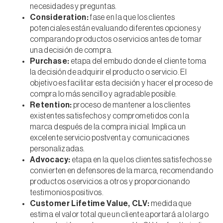
necesidades y preguntas.
Consideration:
fase en la que los clientes
potenciales están evaluando diferentes opciones y
comparando productos o servicios antes de tomar
una decisión de compra.
Purchase:
etapa del embudo donde el cliente toma
la decisión de adquirir el producto o servicio. El
objetivo es facilitar esta decisión y hacer el proceso de
compra lo más sencillo y agradable posible.
Retention:
proceso de mantener a los clientes
existentes satisfechos y comprometidos con la
marca después de la compra inicial. Implica un
excelente servicio postventa y comunicaciones
personalizadas.
Advocacy:
etapa en la que los clientes satisfechos se
convierten en defensores de la marca, recomendando
productos o servicios a otros y proporcionando
testimonios positivos.
Customer Lifetime Value, CLV:
medida que
estima el valor total que un cliente aportará a lo largo