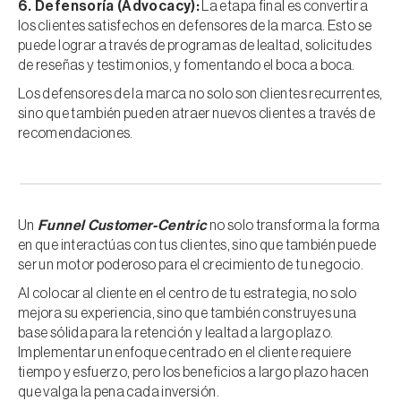
6. Defensoría (Advocacy):
La etapa final es convertir a
los clientes satisfechos en defensores de la marca. Esto se
puede lograr a través de programas de lealtad, solicitudes
de reseñas y testimonios, y fomentando el boca a boca.
Los defensores de la marca no solo son clientes recurrentes,
sino que también pueden atraer nuevos clientes a través de
recomendaciones.
Un
Funnel Customer-Centric
no solo transforma la forma
en que interactúas con tus clientes, sino que también puede
ser un motor poderoso para el crecimiento de tu negocio.
Al colocar al cliente en el centro de tu estrategia, no solo
mejora su experiencia, sino que también construyes una
base sólida para la retención y lealtad a largo plazo.
Implementar un enfoque centrado en el cliente requiere
tiempo y esfuerzo, pero los beneficios a largo plazo hacen
que valga la pena cada inversión.