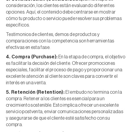
consideración, los clientes están evaluando diferentes
opciones. Aquí, el contenido debe centrarse en mostrar
cómo tu producto o servicio puede resolver sus problemas
específicos.
Testimonios de clientes, demos de productos y
comparaciones con la competencia son herramientas
efectivas en esta fase.
4. Compra (Purchase):
En la etapa de compra, el objetivo
es facilitar la decisión del cliente. Ofrecer promociones
especiales, facilitar el proceso de pago y proporcionar una
excelente atención al cliente son claves para convertir el
interés en una venta.
5. Retención (Retention):
El embudo no termina con la
compra. Retener a los clientes es esencial para un
crecimiento sostenible. Esto implica ofrecer un excelente
servicio postventa, enviar comunicaciones personalizadas
y asegurarse de que el cliente esté satisfecho con su
compra.