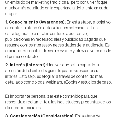
un embudo de marketing tradicional, pero con un enfoque
mucho más detallado en la experiencia del cliente en cada
etapa:
1. Conocimiento (Awareness):
En esta etapa, el objetivo
es captar la atención de los clientes potenciales. Las
estrategias suelen incluir contenido educativo,
publicaciones en redes sociales y publicidad pagada que
resuene con los intereses y necesidades de la audiencia. Es
crucial que el contenido sea relevante y ofrezca valor desde
el primer contacto.
2. Interés (Interest):
Una vez que se ha captado la
atención del cliente, el siguiente paso es despertar su
interés. Esto se puede lograr a través de contenido más
detallado como blogs, webinars, eBooks y estudios de caso.
Es importante personalizar este contenido para que
responda directamente a las inquietudes y preguntas de los
clientes potenciales.
3. Consideración (Consideration):
En la etapa de