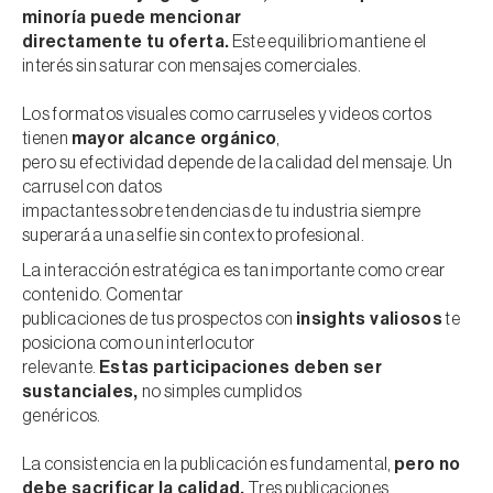
minoría puede mencionar
directamente tu oferta.
Este equilibrio mantiene el
interés sin saturar con mensajes comerciales.
Los formatos visuales como carruseles y videos cortos
tienen
mayor alcance orgánico
,
pero su efectividad depende de la calidad del mensaje. Un
carrusel con datos
impactantes sobre tendencias de tu industria siempre
superará a una selfie sin contexto profesional.
La interacción estratégica es tan importante como crear
contenido. Comentar
publicaciones de tus prospectos con
insights valiosos
te
posiciona como un interlocutor
relevante.
Estas participaciones deben ser
sustanciales,
no simples cumplidos
genéricos.
La consistencia en la publicación es fundamental,
pero no
debe sacrificar la calidad.
Tres publicaciones