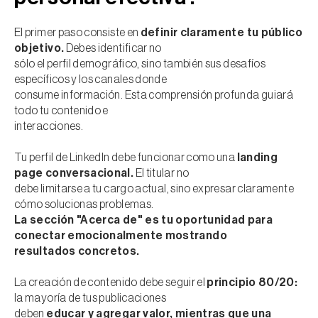
El primer paso consiste en
definir claramente tu público
objetivo.
Debes identificar no
sólo el perfil demográfico, sino también sus desafíos
específicos y los canales donde
consume información. Esta comprensión profunda guiará
todo tu contenido e
interacciones.
Tu perfil de LinkedIn debe funcionar como una
landing
page conversacional.
El titular no
debe limitarse a tu cargo actual, sino expresar claramente
cómo solucionas problemas.
La sección "Acerca de" es tu oportunidad para
conectar emocionalmente mostrando
resultados concretos.
La creación de contenido debe seguir el
principio 80/20:
la mayoría de tus publicaciones
deben
educar y agregar valor, mientras que una