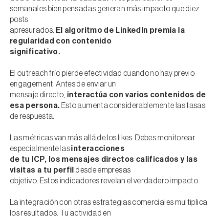
semanales bien pensadas generan más impacto que diez
posts
apresurados.
El algoritmo de LinkedIn premia la
regularidad con contenido
significativo.
El outreach frío pierde efectividad cuando no hay previo
engagement. Antes de enviar un
mensaje directo,
interactúa con varios contenidos de
esa persona.
Esto aumenta considerablemente las tasas
de respuesta.
Las métricas van más allá de los likes. Debes monitorear
especialmente las
interacciones
de tu ICP, los mensajes directos calificados y las
visitas a tu perfil
desde empresas
objetivo. Estos indicadores revelan el verdadero impacto.
La integración con otras estrategias comerciales multiplica
los resultados. Tu actividad en