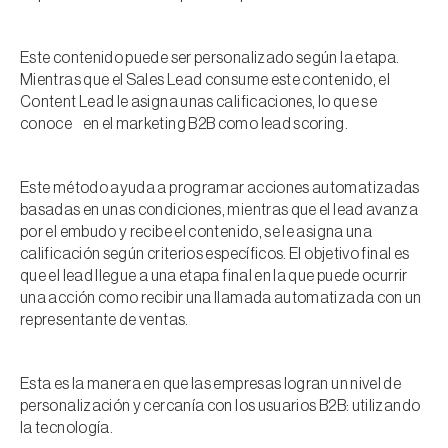
Este contenido puede ser personalizado según la etapa.
Mientras que el Sales Lead consume este contenido, el
Content Lead le asigna unas calificaciones, lo que se
conoce en el marketing B2B como lead scoring.
Este método ayuda a programar acciones automatizadas
basadas en unas condiciones, mientras que el lead avanza
por el embudo y recibe el contenido, se le asigna una
calificación según criterios específicos. El objetivo final es
que el lead llegue a una etapa final en la que puede ocurrir
una acción como recibir una llamada automatizada con un
representante de ventas.
Esta es la manera en que las empresas logran un nivel de
personalización y cercanía con los usuarios B2B: utilizando
la tecnología.