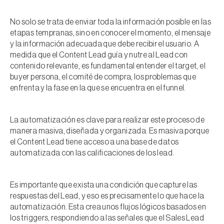
No solo se trata de enviar toda la información posible en las
etapas tempranas, sino en conocer el momento, el mensaje
y la información adecuada que debe recibir el usuario. A
medida que el Content Lead guía y nutre al Lead con
contenido relevante, es fundamental entender el target, el
buyer persona, el comité de compra, los problemas que
enfrenta y la fase en la que se encuentra en el funnel.
La automatización es clave para realizar este proceso de
manera masiva, diseñada y organizada. Es masiva porque
el Content Lead tiene acceso a una base de datos
automatizada con las calificaciones de los lead.
Es importante que exista una condición que capture las
respuestas del Lead, y eso es precisamente lo que hace la
automatización. Esta crea unos flujos lógicos basados en
los triggers, respondiendo a las señales que el Sales Lead