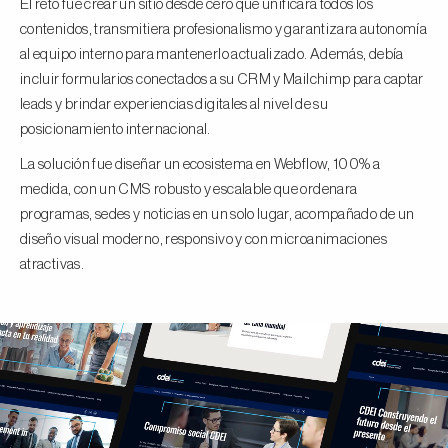
El reto fue crear un sitio desde cero que unificara todos los
contenidos, transmitiera profesionalismo y garantizara autonomía
al equipo interno para mantenerlo actualizado. Además, debía
incluir formularios conectados a su CRM y Mailchimp para captar
leads y brindar experiencias digitales al nivel de su
posicionamiento internacional.
La solución fue diseñar un ecosistema en Webflow, 100% a
medida, con un CMS robusto y escalable que ordenara
programas, sedes y noticias en un solo lugar, acompañado de un
diseño visual moderno, responsivo y con microanimaciones
atractivas.