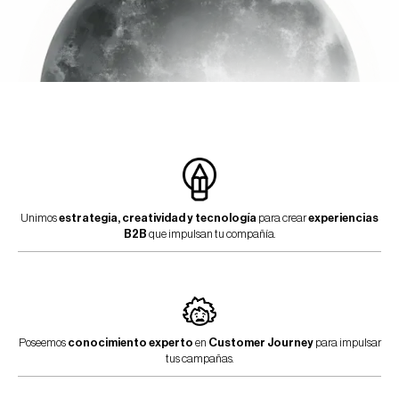
Unimos
estrategia, creatividad y tecnología
para crear
experiencias
B2B
que impulsan tu compañía.
Poseemos
conocimiento experto
en
Customer Journey
para impulsar
tus campañas.