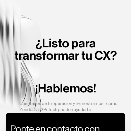
HubSpot
KYC
¿Listo para
transformar tu CX?
¡Hablemos!
Cuéntanos de tu operación y te mostramos cómo
Zendesk + 3Pi Tech pueden ayudarte.
Salesforce
Onboarding
Ponte en contacto con