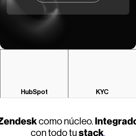
HubSpot
KYC
Zendesk
como núcleo.
Integrad
con todo tu
stack
.