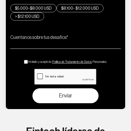
$5.000-$8.000 USD
$8.100- $12.000 USD
APIs core
BigQuery
> $12.100 USD
Cuentanos sobre tus desafíos
*
He leído y acepto la
Política de Tratamiento de Datos
Personales.
SAP
VozTalkdesk
Enviar