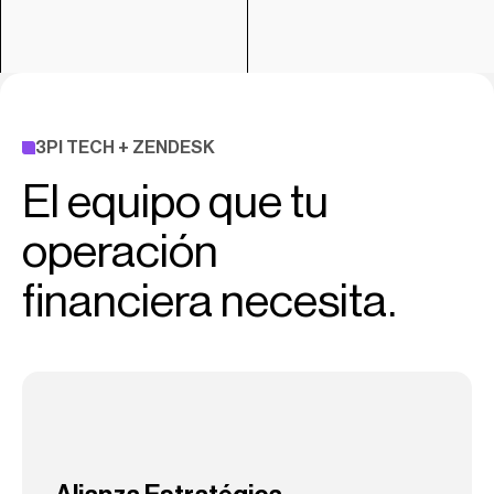
3PI TECH + ZENDESK
El equipo que tu
APIs core
BigQuery
operación
financiera necesita.