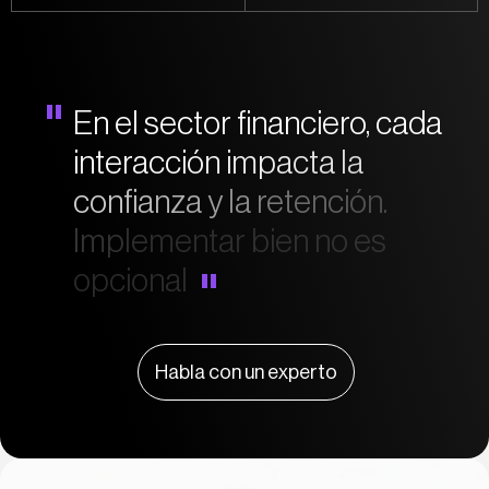
"
E
n
e
l
s
e
c
t
o
r
f
n
a
n
c
i
e
r
o
,
c
a
d
a
i
n
t
e
r
a
c
c
i
ó
n
i
m
p
a
c
t
a
l
a
c
o
n
f
a
n
z
a
y
l
a
r
e
t
e
n
c
i
ó
n
.
I
m
p
l
e
m
e
n
t
a
r
b
i
e
n
n
o
e
s
o
p
c
i
o
n
a
l
"
Habla con un experto