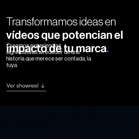
Transformamos ideas en
vídeos que potencian el
Creamos experiencias
impacto de tu marca
.
significativas alrededor de una
historia que merece ser contada, la
tuya.
Ver showreel