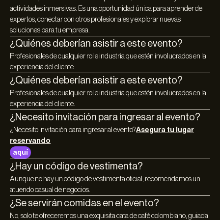
actividades inmersivas. Es una oportunidad única para aprender de
expertos, conectar con otros profesionales y explorar nuevas
soluciones para tu empresa.
¿Quiénes deberían asistir a este evento?
Profesionales de cualquier rol e industria que estén involucrados en la
experiencia del cliente.
¿Quiénes deberían asistir a este evento?
Profesionales de cualquier rol e industria que estén involucrados en la
experiencia del cliente.
¿Necesito invitación para ingresar al evento?
¿Necesito invitación para ingresar al evento?
Asegura tu lugar
reservando
aquí
¿Hay un código de vestimenta?
Aunque no hay un código de vestimenta oficial, recomendamos un
atuendo casual de negocios.
¿Se servirán comidas en el evento?
No, solo te ofreceremos una exquisita cata de café colombiano, guiada