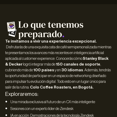
Lo que tenemos
preparado
.
Te invitamos a vivir una experiencia excepcional.
Disfrutarás de una exquisita cata de café semipersonalizada mientras
te presentamos los avances más recientes en inteligencia artificial
aplicada al customer experience. Conocerás cómo
Stanley Black
& Decker
logró integrar más de
150 canales de soporte
,
cubriendo más de
100 países
y en
30 idiomas
. Además, tendrás
la oportunidad de participar en un espacio de networking diseñado
para impulsar tu evolución digital. Todo esto en un lugar único para
salir de la rutina:
Colo Coffee Roasters, en Bogotá.
Exploraremos:
Una mirada exclusiva al futuro de un CX más inteligente
Sesiones con un experto líder de Zendesk
IA en acción: Demostraciones de la tecnología Zendesk