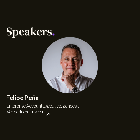
Speakers
.
Felipe Peña
Is
Enterprise Account Executive, Zendesk
Sen
Ver perfil en LinkedIn
Ver