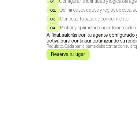
Configurar la identidad y lógica del ag
01.
Definir casos de uso y reglas de escala
02.
Conectar tu base de conocimiento
03.
Probar y optimizar el agente antes del 
04.
Al final, saldrás con tu agente configurado
activa para continuar optimizando su rend
Requisito: Cada participante debe contar con su pr
Reserva tu lugar