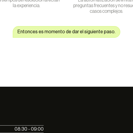
 tiempos de resolución afectan
La automatización se limita 
la experiencia.
preguntas frecuentes y no resu
casos complejos.
Entonces es momento de dar el siguiente paso.
08:30 - 09:00