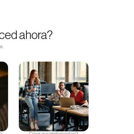
nced ahora?
s: