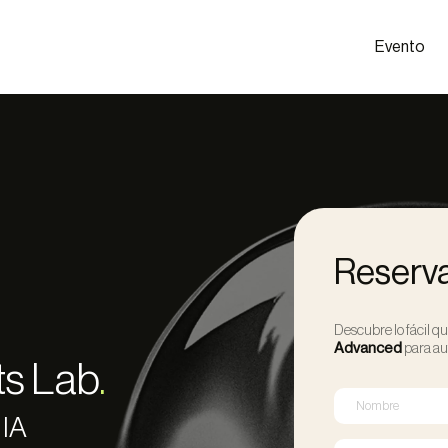
Evento
Reserva
Descubre lo fácil q
Advanced
para au
ts Lab
.
 IA