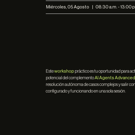
Miércoles, 05 Agosto | 08:30 a.m. - 13:00
Este
workshop
práctico es tu oportunidad para acti
potencial del complemento
AI Agents Advanced
resolución autónoma de casos complejos y salir con
configurado y funcionando en una sola sesión.