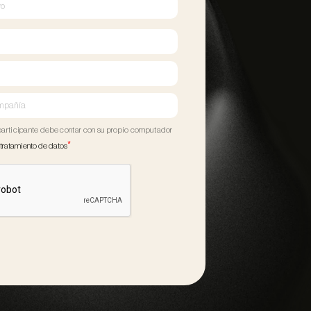
rticipante debe contar con su propio computador
*
 tratamiento de datos