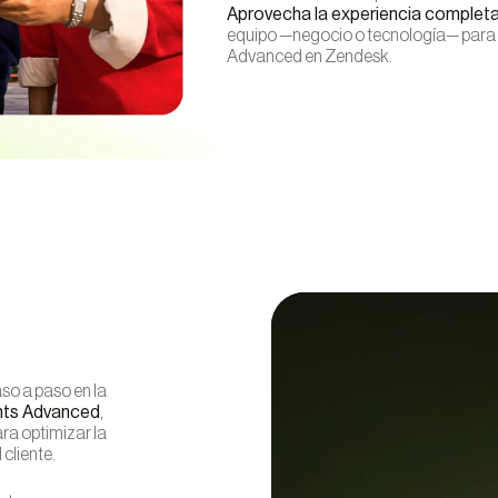
Aprovecha la experiencia complet
equipo —negocio o tecnología— para
Advanced en Zendesk.
so a paso en la
nts Advanced
,
ra optimizar la
 cliente.