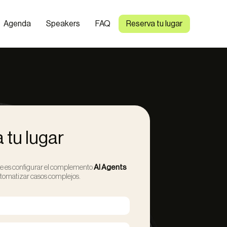
Agenda
Speakers
FAQ
Reserva tu lugar
 tu lugar
ue es configurar el complemento
AI Agents
tomatizar casos complejos.