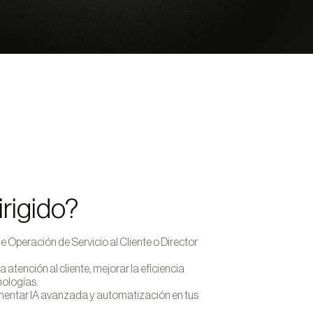
irigido?
 Operación de Servicio al Cliente o Director
a atención al cliente, mejorar la eficiencia
nologías.
entar IA avanzada y automatización en tus