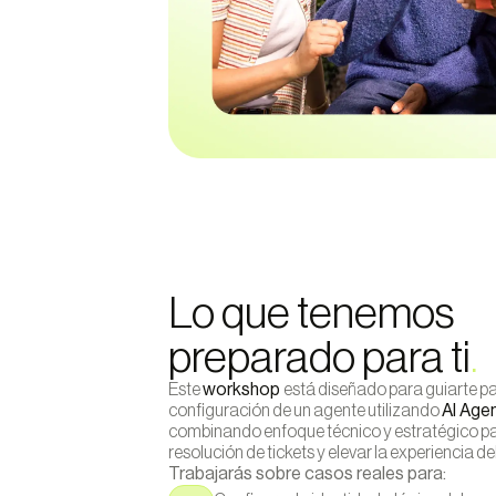
Lo que tenemos
preparado para ti
.
Este
workshop
está diseñado para guiarte pa
configuración de un agente utilizando
AI Age
combinando enfoque técnico y estratégico pa
resolución de tickets y elevar la experiencia del
Trabajarás sobre casos reales para: