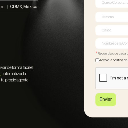
 p.m | CDMX, México
*
Recuerda que cada pa
Acepto la política de
var de forma fácil el
,
automatizar la
 tu propio agente
Enviar