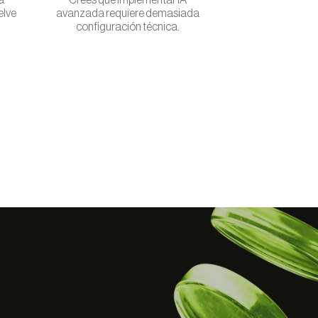
a
Crees que implementar IA
elve
avanzada requiere demasiada
configuración técnica.