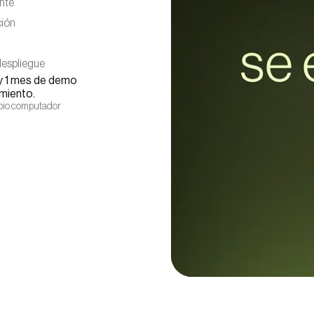
ente
ción
despliegue
 y 1 mes de demo
imiento.
opio computador