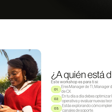
¿A quién está d
Este workshop es para ti si:
Eres Manager de TI, Manager de
01.
de CX.
En tu día a día debes optimizar l
02.
operativa y evaluar nuevas tec
Estás explorando cómo implem
03.
canales de soporte.